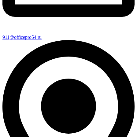
911@officepro54.ru