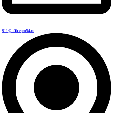
911@officepro54.ru