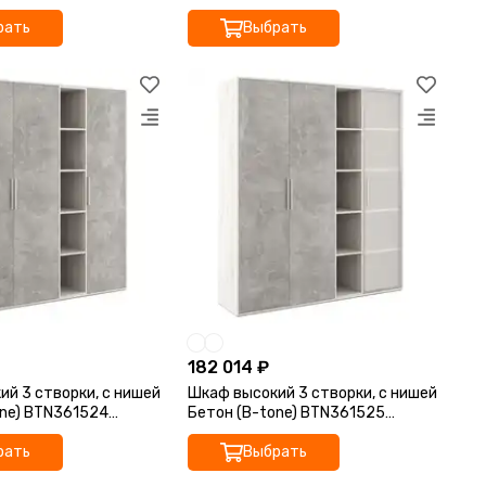
рать
Выбрать
182 014 ₽
й 3 створки, с нишей
Шкаф высокий 3 створки, с нишей
one) BTN361524
Бетон (B-tone) BTN361525
1,7
168,8x45x191,7
рать
Выбрать