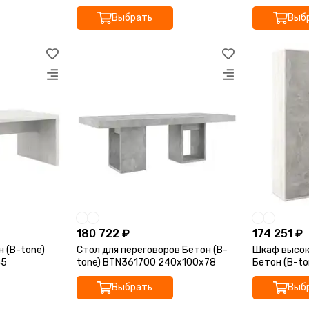
93,5x45x115,7
93,5x45x78
Выбрать
Выб
180 722 ₽
174 251 ₽
 (B-tone)
Стол для переговоров Бетон (B-
Шкаф высоки
45
tone) BTN361700 240x100x78
Бетон (B-t
168,8x45x19
Выбрать
Выб