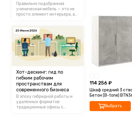
Правильно подобранная
ученическая мебель — это не
просто элемент интерьера, а
основа комфортного и
безопасного учебного
процесса.
20 Июня 2026
Хот-дескинг: гид по
гибким рабочим
114 256 ₽
пространствам для
современного бизнеса
Шкаф средний 3 ство
Бетон (B-tone) BTN
В эпоху гибридной работы и
168,8x45x115,7
удалённых форматов
Выбрать
традиционные офисы с
закреплёнными за
сотрудниками столами всё
чаще уступают место более
гибким решениям. Хот-дескинг