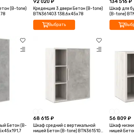
92 020 ₽
134 516 ₽
етон (B-tone)
Креденция 3 двери Бетон (B-tone)
Шкаф для б
x78
BTN361403 138,6x45x78
(B-tone) BT
Выбрать
Выб
68 615 ₽
56 809 ₽
ый Бетон (B-
Шкаф средний с вертикальной
Шкаф низки
5x45x191,7
нишей Бетон (B-tone) BTN361510
нишей Бето