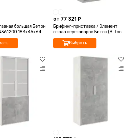
от 77 321 ₽
тавная большая Бетон
Брифинг-приставка / Элемент
TN361200 183x45x64
стола переговоров Бетон (B-tone)
BTN361711 120x90x78
рать
Выбрать