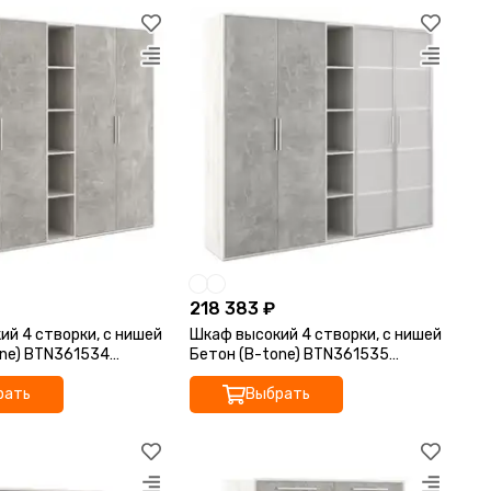
218 383 ₽
й 4 створки, с нишей
Шкаф высокий 4 створки, с нишей
one) BTN361534
Бетон (B-tone) BTN361535
1,7
213,8x45x191,7
рать
Выбрать