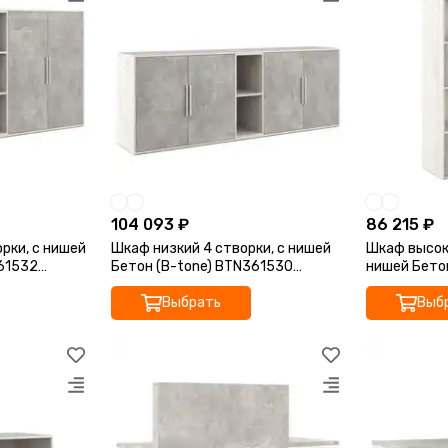
104 093 ₽
86 215 ₽
рки, с нишей
Шкаф низкий 4 створки, с нишей
Шкаф высок
361532
Бетон (B-tone) BTN361530
нишей Бето
213,8x45x78
106,4x45x15
Выбрать
Выб