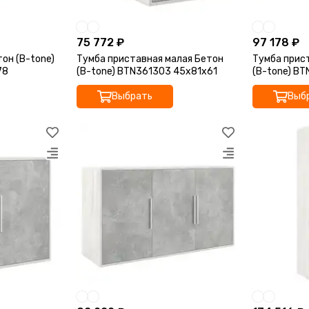
75 772 ₽
97 178 ₽
он (B-tone)
Тумба приставная малая Бетон
Тумба прис
78
(B-tone) BTN361303 45x81x61
(B-tone) B
Выбрать
Выб