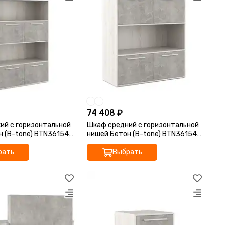
74 408 ₽
ий с горизонтальной
Шкаф средний с горизонтальной
н (B-tone) BTN361542
нишей Бетон (B-tone) BTN361544
1,1
106,4x45x115
рать
Выбрать