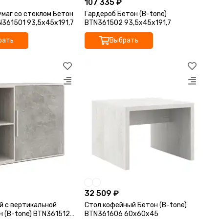
107 335 ₽
умаг со стеклом Бетон
Гардероб Бетон (B-tone)
N361501 93,5x45x191,7
BTN361502 93,5x45x191,7
рать
Выбрать
32 509 ₽
й с вертикальной
Стол кофейный Бетон (B-tone)
н (B-tone) BTN361512
BTN361606 60x60x45