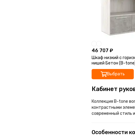
46 707 ₽
Шкаф низкий с гори
нишей Бетон (B-ton
106,4x45x78
Выбрать
Кабинет руко
Коллекция B-tone во
контрастными элеме
современный стиль 
Особенности к