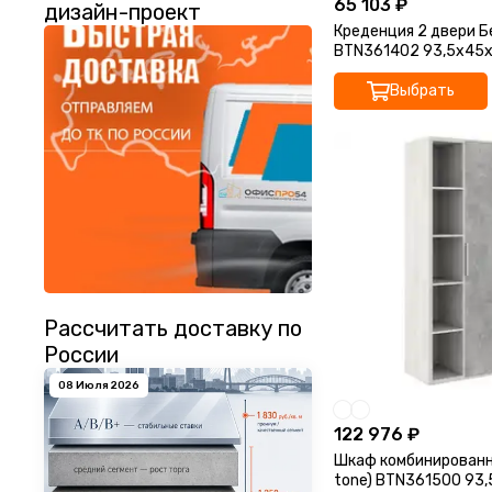
65 103 ₽
дизайн-проект
Креденция 2 двери Б
BTN361402 93,5x45
Выбрать
Рассчитать доставку по
России
08 Июля 2026
122 976 ₽
Шкаф комбинированн
tone) BTN361500 93,