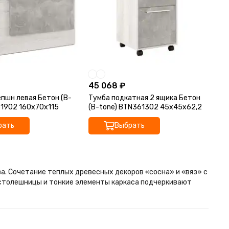
45 068 ₽
пшн левая Бетон (B-
Тумба подкатная 2 ящика Бетон
61902 160x70x115
(B-tone) BTN361302 45x45x62,2
рать
Выбрать
. Сочетание теплых древесных декоров «сосна» и «вяз» с
столешницы и тонкие элементы каркаса подчеркивают