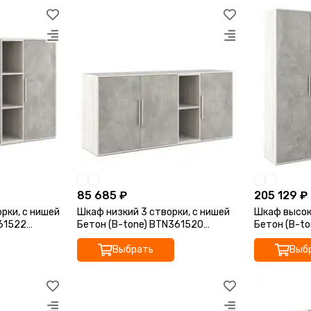
85 685 ₽
205 129 ₽
рки, с нишей
Шкаф низкий 3 створки, с нишей
Шкаф высоки
361522
Бетон (B-tone) BTN361520
Бетон (B-t
168,8x45x78
213,8x45x19
Выбрать
Выб