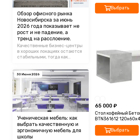
Выбрать
Обзор офисного рынка
Новосибирска за июнь
2026 года показывает не
рост и не падение, а
тренд на расслоение.
Качественные бизнес-центры
в хороших локациях остаются
стабильными, тогда как
объекты среднего и низкого
сегмента испытывают
увеличение торга и сроков
30 Июня 2026
экспозиции.
65 000 ₽
Стол кофейный Бетон
Ученическая мебель: как
BTN361612 120x60x
выбрать качественную и
Выбрать
эргономичную мебель для
школы