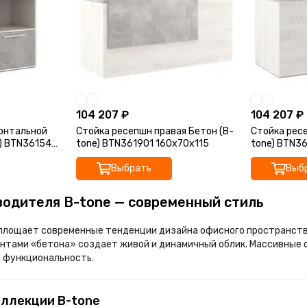
104 207 ₽
104 207 ₽
зонтальной
Стойка ресепшн правая Бетон (B-
Стойка ресе
e) BTN361540
tone) BTN361901 160x70x115
tone) BTN3
Выбрать
Выб
водителя B-tone — современный стиль
площает современные тенденции дизайна офисного пространства
нтами «бетона» создает живой и динамичный облик. Массивные 
и функциональность.
оллекции B-tone