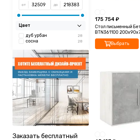
от
до
175 754 ₽
Цвет
Стол письменный Бет
BTN361100 200x90x
дуб урбан
28
сосна
28
Выбрать
Заказать бесплатный