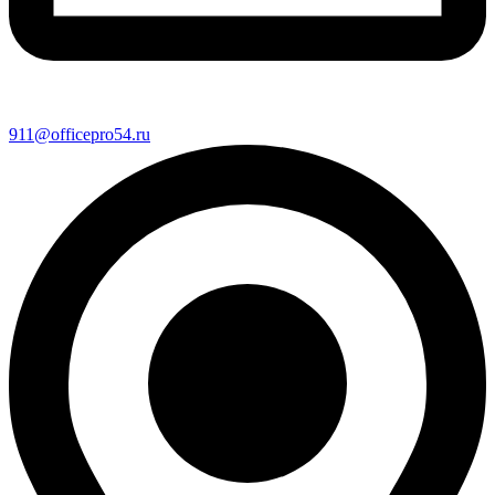
911@officepro54.ru