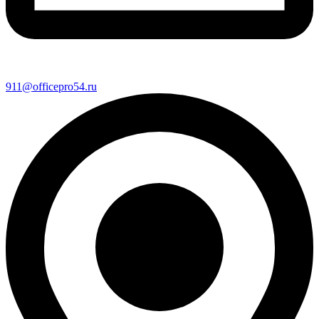
911@officepro54.ru