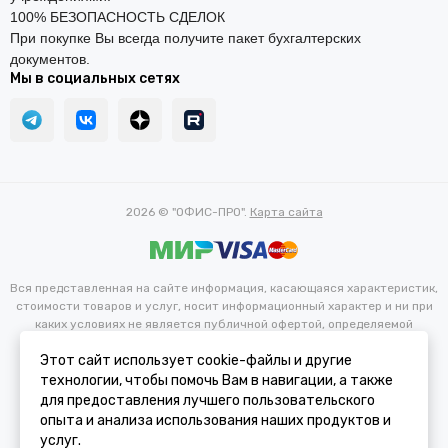
100% БЕЗОПАСНОСТЬ СДЕЛОК
При покупке Вы всегда получите пакет бухгалтерских
документов.
Мы в социальных сетях
2026 © "ОФИС-ПРО".
Карта сайта
Вся представленная на сайте информация, касающаяся характеристик,
стоимости товаров и услуг, носит информационный характер и ни при
каких условиях не является публичной офертой, определяемой
положениями Статьи 437(2) Гражданского кодекса РФ.
Этот сайт использует cookie-файлы и другие
Цвета ЛДСП обивок, деревянных частей и целиковых изделий в
реальности может отличаться от изображения на сайте ввиду
технологии, чтобы помочь Вам в навигации, а также
особенностей цветопередачи и настроек различных электронных
для предоставления лучшего пользовательского
устройств. Производитель оставляет за собой право вносить
опыта и анализа использования наших продуктов и
изменения в технические и иные характеристики изделий для
услуг.