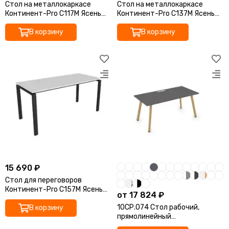
Стол на металлокаркасе
Стол на металлокаркасе
Офисные столы бенч-система
Континент-Pro С117М Ясень
Континент-Pro С137М Ясень
Офисные компьютерные столы
Анкор белый 1170х720х750
Анкор белый 1370х720х750
В корзину
В корзину
Локеры
Шкафы-купе
15 690 ₽
Стол для переговоров
Континент-Pro С157М Ясень
от 17 824 ₽
Анкор белый 1570х720х750
10СР.074 Стол рабочий,
В корзину
прямолинейный
(1600*700*750)