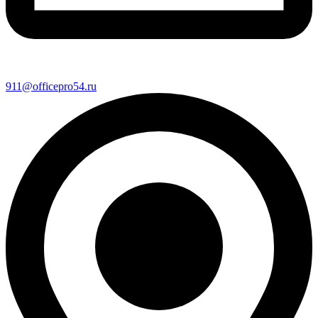
911@officepro54.ru