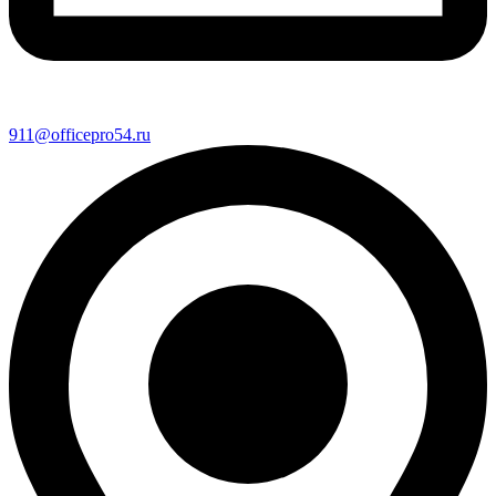
911@officepro54.ru