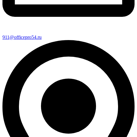
911@officepro54.ru