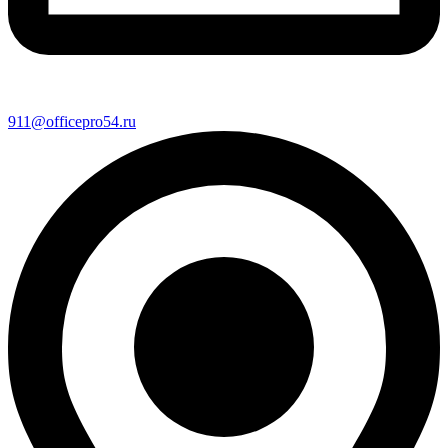
911@officepro54.ru