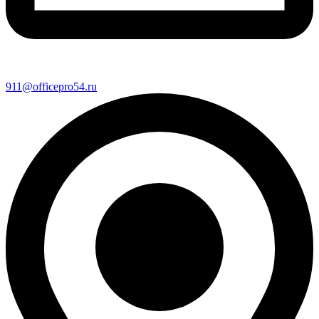
911@officepro54.ru