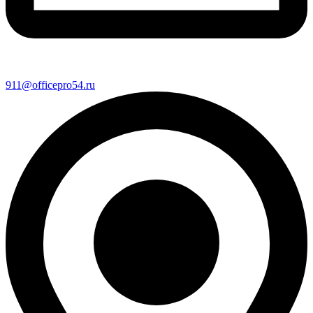
911@officepro54.ru