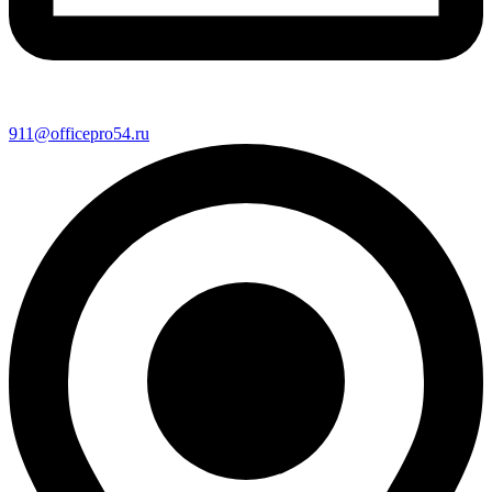
911@officepro54.ru