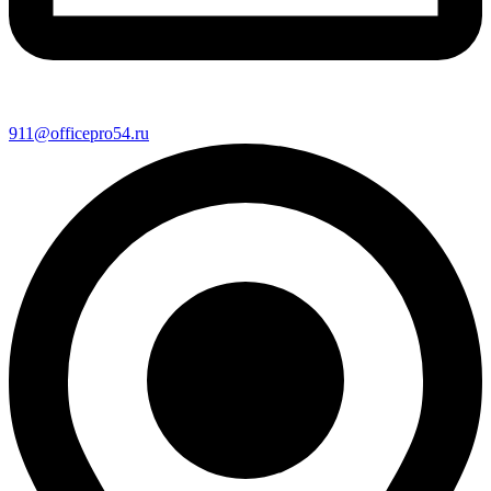
911@officepro54.ru