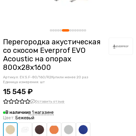
Перегородка акустическая
со скосом Everprof EVO
Acoustic на опорах
800х28х1600
Артикул:
EV.S.F-80/160/R2
Купили менее 20 раз
Единица измерения: шт
15 545 ₽
Оставить отзыв
в 1 магазине
В наличии
Цвет:
Бежевый