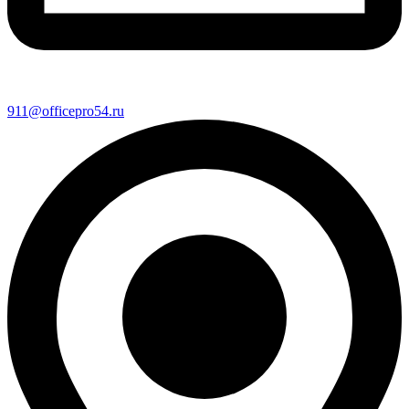
911@officepro54.ru