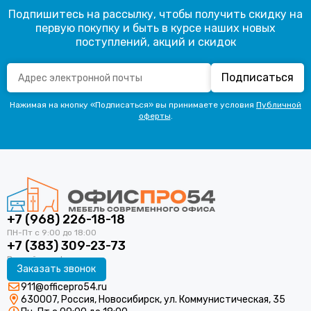
Подпишитесь на рассылку, чтобы получить скидку на
первую покупку и быть в курсе наших новых
поступлений, акций и скидок
Подписаться
Нажимая на кнопку «Подписаться» вы принимаете условия
Публичной
оферты
.
+7 (968) 226-18-18
+7 (383) 309-23-73
Заказать звонок
911@officepro54.ru
630007, Россия, Новосибирск, ул. Коммунистическая, 35