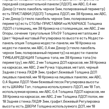
передней соединительной панели (ЛДСП), мм АВС, 0,4 мм
Декор (стекло лакобель черное 5мм, полированный периметр)
есть ПРИСТАВКИ (ЛДСП) Толщина ЛДСП, мм 38 Кромка, мм АВС,
2 мм Декор (стекло лакобель черное 5мм, полированный
периметр) есть СТОЛЫ-ПРИСТАВКИ на М/КАРКАСЕ Толщина
ЛДСП столешниц, мм 38 Кромка на столешницах, мм АВС, 2 мм
Опоры, сечение треугольные 59х59 Толщина металла,мм 2
Цвет Черный матовый Регулировка по высоте есть Модести-
панель опция Толщина модести-панели, мм 18 Кромка на
модести-панели, мм АВС, 0,4 мм Декор (стекло лакобель
черное 5мм, полированный периметр) на модести-панели
ТУМБА,КРЕДЕНЦИЯ Толщина топа, мм 38 Кромка топа (по
периметру), мм АВС, 2 мм Толщина ДСП каркасов, мм 38 Кромка
на каркасах, мм АВС, 2 мм Ручка торцевая, металл, черный
Задняя стенка ЛХДФ 3мм, графит,бежевый Толщина ДСП
лицевых панелей, мм 18 Кромка на лицевых панелях, мм АВС,
0,4 Ящики ЛДСП 16мм бежевый песок Регулировка высоты
есть ШКАФЫ Топ ,толщина используемого ЛДСП, мм 18 Топ,
используемая кромка, мм АВС, 0,4 Толщина ЛДСП каркасов, мм
38 Кромка на каркасах, мм АВС, 2 мм Толщина ЛДСП полок, мм
18 Задняя стенка ЛХДФ 3мм, графит,бежевый Регулировка
высоты есть ДВЕРИ Толщина используемого ДСП, мм 18