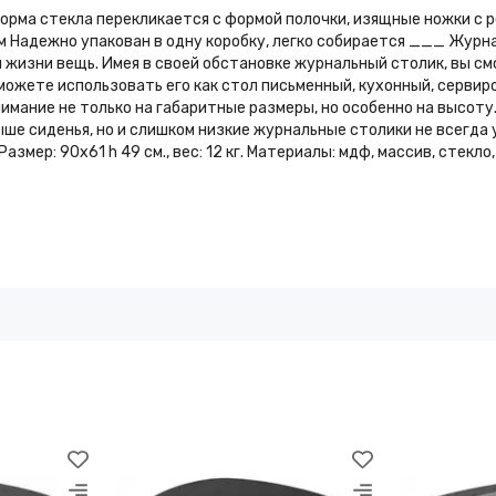
орма стекла перекликается с формой полочки, изящные ножки с 
 Надежно упакован в одну коробку, легко собирается ___ Журна
й жизни вещь. Имея в своей обстановке журнальный столик, вы 
можете использовать его как стол письменный, кухонный, сервир
мание не только на габаритные размеры, но особенно на высоту.
ше сиденья, но и слишком низкие журнальные столики не всегда 
змер: 90х61 h 49 см., вес: 12 кг. Материалы: мдф, массив, стекло,