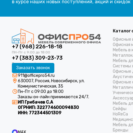
в курсе наших новых поступлений, акций и скидок
Каталог 
Офисные 
Офисная 
+7 (968) 226-18-18
Мебель в 
Металлок
+7 (383) 309-23-73
Мебель д
Системы 
Заказать звонок
Офисные 
911@officepro54.ru
Акустиче
630007, Россия, Новосибирск, ул.
Офисные 
Коммунистическая, 35
Металлич
Пн-Пт с 09:00 до 18:00
Ученичес
Заказы он-лайн принимаются 24/7.
Аксессуа
ИП Грибачев С.А
Мебель д
ОГРНИП:
322774600094830
Cейфы
ИНН:
772344501309
HoReCa
Медицинс
Мебель дл
Бренды
MAX