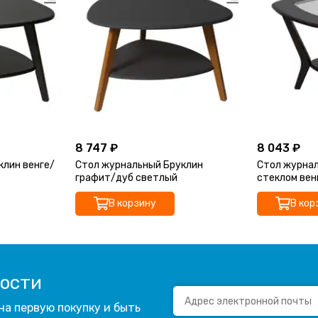
8 747 ₽
8 043 ₽
клин венге/
Стол журнальный Бруклин
Стол журнал
графит/дуб светлый
стеклом вен
В корзину
В кор
вости
на первую покупку и быть