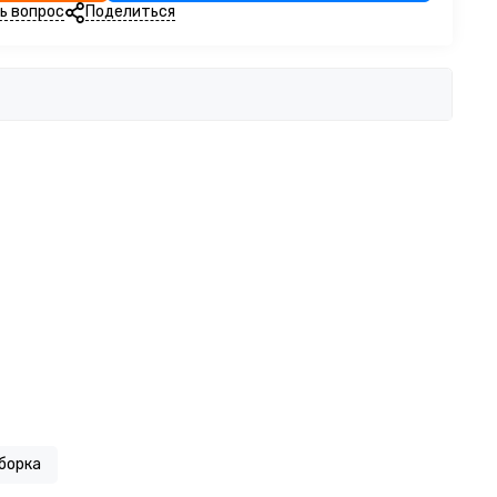
ь вопрос
Поделиться
борка