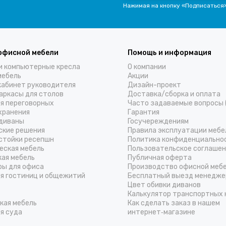
Нажимая на кнопку «Подписаться
офисной мебели
Помощь и информация
и компьютерные кресла
О компании
мебель
Акции
кабинет руководителя
Дизайн-проект
аркасы для столов
Доставка/cборка и оплата
ля переговорных
Часто задаваемые вопросы 
хранения
Гарантия
диваны
Госучереждениям
ские решения
Правила эксплуатации мебе
стойки ресепшн
Политика конфиденциально
еская мебель
Пользовательское соглаше
кая мебель
Публичная оферта
ры для офиса
Производство офисной меб
ля гостиниц и общежитий
Бесплатный выезд менедже
Цвет обивки диванов
Калькулятор транспортных 
кая мебель
Как сделать заказ в нашем
я суда
интернет‑магазине