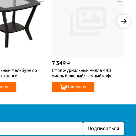
7 349 ₽
11
ьный Мельбурн со
Стол журнальный Рилле 440
Ст
ге/венге
эмаль бежевый/темный кофе
зину
В корзину
Подписаться