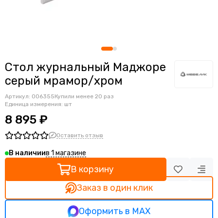
ОфисПро
Multi-office
Директория&Модер
Мебелик
СтулГрупп
Стол журнальный Маджоре
Программа Техно
серый мрамор/хром
Pointex
Италсит
Артикул:
006355
Купили менее 20 раз
TopChairs
Единица измерения: шт
Frander
8 895 ₽
Оставить отзыв
в 1 магазине
В наличии
В корзину
Заказ в один клик
Оформить в MAX