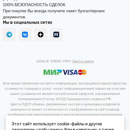
100% БЕЗОПАСНОСТЬ СДЕЛОК
При покупке Вы всегда получите пакет бухгалтерских
документов.
Мы в социальных сетях
2026 © "ОФИС-ПРО".
Карта сайта
Вся представленная на сайте информация, касающаяся характеристик,
стоимости товаров и услуг, носит информационный характер и ни при
каких условиях не является публичной офертой, определяемой
положениями Статьи 437(2) Гражданского кодекса РФ.
Цвета ЛДСП обивок, деревянных частей и целиковых изделий в
реальности может отличаться от изображения на сайте ввиду
особенностей цветопередачи и настроек различных электронных
устройств. Производитель оставляет за собой право вносить
Этот сайт использует cookie-файлы и другие
изменения в технические и иные характеристики изделий для
технологии, чтобы помочь Вам в навигации, а также