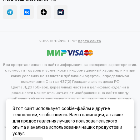
2026 © "ОФИС-ПРО".
Карта сайта
Вся представленная на сайте информация, касающаяся характеристик,
стоимости товаров и услуг, носит информационный характер и ни при
каких условиях не является публичной офертой, определяемой
положениями Статьи 437(2) Гражданского кодекса РФ.
Цвета ЛДСП обивок, деревянных частей и целиковых изделий в
реальности может отличаться от изображения на сайте ввиду
особенностей цветопередачи и настроек различных электронных
устройств. Производитель оставляет за собой право вносить
Этот сайт использует cookie-файлы и другие
изменения в технические и иные характеристики изделий для
технологии, чтобы помочь Вам в навигации, а также
улучшения их эксплуатационных и технических параметров без
для предоставления лучшего пользовательского
предварительного уведомления потребителя. Изменение
конфигурации продукта не является основанием для возврата/обмена
опыта и анализа использования наших продуктов и
продукции.
услуг.