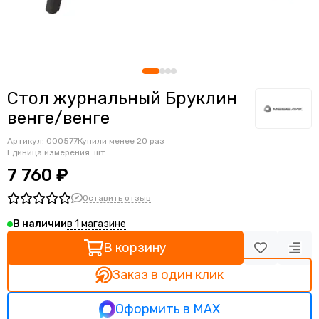
ОфисПро
Multi-office
Директория&Модер
Мебелик
СтулГрупп
Стол журнальный Бруклин
Программа Техно
венге/венге
Pointex
Италсит
Артикул:
000577
Купили менее 20 раз
TopChairs
Единица измерения: шт
Frander
7 760 ₽
Оставить отзыв
в 1 магазине
В наличии
В корзину
Заказ в один клик
Оформить в MAX