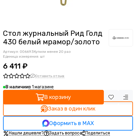
ОфисПро
Multi-office
Директория&Модер
Мебелик
Стол журнальный Рид Голд
СтулГрупп
430 белый мрамор/золото
Программа Техно
Pointex
Артикул:
006693
Купили менее 20 раз
Италсит
Единица измерения: шт
TopChairs
6 411 ₽
Frander
Оставить отзыв
Сторосс
в 1 магазине
В наличии
В корзину
Заказ в один клик
Оформить в MAX
Нашли дешевле?
Задать вопрос
Поделиться