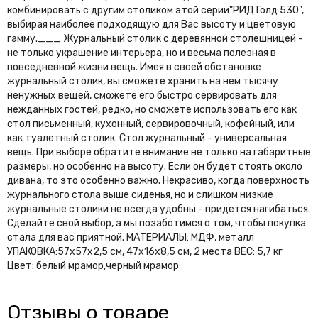
комбинировать с другим столиком этой серии"РИД Голд 530",
выбирая наиболее подходящую для Вас высоту и цветовую
гамму.___ Журнальный столик с деревянной столешницей -
не только украшение интерьера, но и весьма полезная в
повседневной жизни вещь. Имея в своей обстановке
журнальный столик, вы сможете хранить на нем тысячу
ненужных вещей, сможете его быстро сервировать для
нежданных гостей, редко, но сможете использовать его как
стол письменный, кухонный, сервировочный, кофейный, или
как туалетный столик. Стол журнальный - универсальная
вещь. При выборе обратите внимание не только на габаритные
размеры, но особенно на высоту. Если он будет стоять около
дивана, то это особенно важно. Некрасиво, когда поверхность
журнального стола выше сиденья, но и слишком низкие
журнальные столики не всегда удобны - придется нагибаться.
Сделайте свой выбор, а мы позаботимся о том, чтобы покупка
стала для вас приятной. МАТЕРИАЛЫ: МДФ, металл
УПАКОВКА:57x57х2,5 см, 47х16х8,5 см, 2 места ВЕС: 5,7 кг
Цвет: белый мрамор,черный мрамор
Отзывы о товаре