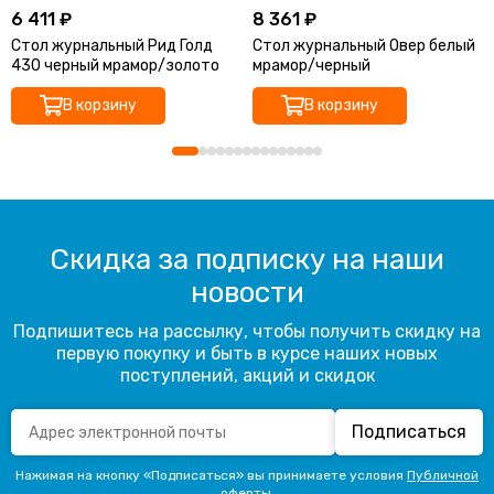
6 411 ₽
8 361 ₽
Стол журнальный Рид Голд
Стол журнальный Овер белый
430 черный мрамор/золото
мрамор/черный
В корзину
В корзину
Скидка за подписку на наши
новости
Подпишитесь на рассылку, чтобы получить скидку на
первую покупку и быть в курсе наших новых
поступлений, акций и скидок
Подписаться
Нажимая на кнопку «Подписаться» вы принимаете условия
Публичной
оферты
.