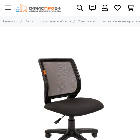
Офисные и компьютерные кресла
Главная
Каталог офисной мебели
Офисные и компьютерные кресла
Все товары
Офисные стулья
Складные стулья
Офисные кресла для персонала
Кресла для руководителей
Усиленные кресла (до 250 кг)
Конференц-кресла
Эргономичные кресла
Кресла для домашнего офиса
Офисные кресла Samurai
Офисные кресла Ergolife
Офисные кресла Yoga
Офисные кресла Move
Стулья барные
Реклайнер кресла
Многоместные секции