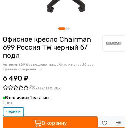
Ортопедические кресла
Геймерские кресла
Детские кресла
Банкетные стулья
Мягкие интерьерные кресла
Офисное кресло Chairman
699 Россия TW черный б/
подл
Артикул:
699 без подлокотников
Купили менее 20 раз
Единица измерения: шт
6 490 ₽
Оставить отзыв
в 1 магазине
В наличии
Цвет
черный
В корзину