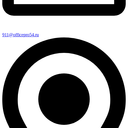
911@officepro54.ru