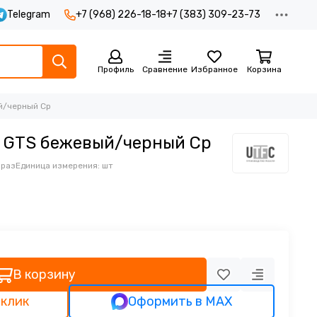
Telegram
+7 (968) 226-18-18
+7 (383) 309-23-73
Профиль
Сравнение
Избранное
Корзина
й/черный Ср
л GTS бежевый/черный Ср
 раз
Единица измерения: шт
В корзину
 клик
Оформить в MAX