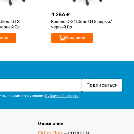
4 286 ₽
4 
 Шелл GTS
Кресло С-21 Шелл GTS серый/
Кр
черный Ср
черный Ср
че
зину
В корзину
Подписаться
» вы принимаете условия
Публичной оферты
.
О компании
ОфисПро
– создаем