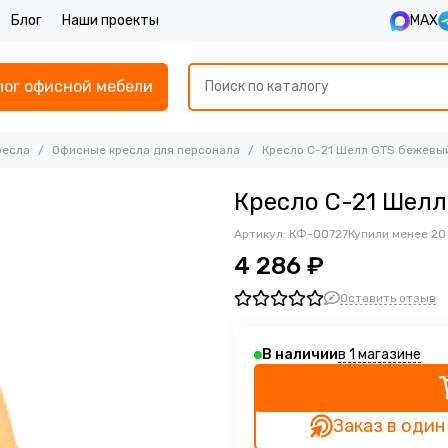
Блог
Наши проекты
MAX
лог офисной мебели
ресла
Офисные кресла для персонала
Кресло С-21 Шелл GTS бежевы
Кресло С-21 Шел
Артикул:
КФ-00727
Купили менее 20
4 286 ₽
Оставить отзыв
в 1 магазине
В наличии
Заказ в один