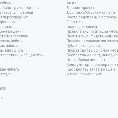
мебель
Акции
кабинет руководителя
Дизайн-проект
аркасы для столов
Доставка/cборка и оплата
ля переговорных
Часто задаваемые вопросы 
хранения
Гарантия
диваны
Госучереждениям
ские решения
Правила эксплуатации мебе
стойки ресепшн
Политика конфиденциально
еская мебель
Пользовательское соглаше
кая мебель
Публичная оферта
ры для офиса
Производство офисной меб
ля гостиниц и общежитий
Бесплатный выезд менедже
Цвет обивки диванов
Калькулятор транспортных 
кая мебель
Как сделать заказ в нашем
я суда
интернет‑магазине
даж
жа