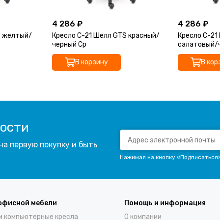
4 286 ₽
4 286 ₽
S желтый/
Кресло С-21 Шелл GTS красный/
Кресло С-21
черный Ср
салатовый/
В корзину
В кор
вости
на первую покупку и быть
Нажимая на кнопку «Подписаться
офисной мебели
Помощь и информация
и компьютерные кресла
О компании