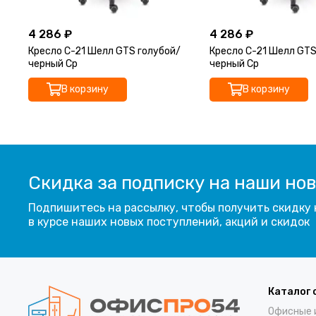
4 286 ₽
4 286 ₽
Кресло С-21 Шелл GTS голубой/
Кресло С-21 Шелл GT
черный Ср
черный Ср
В корзину
В корзину
Скидка за подписку на наши но
Подпишитесь на рассылку, чтобы получить скидку 
в курсе наших новых поступлений, акций и скидок
Каталог 
Офисные 