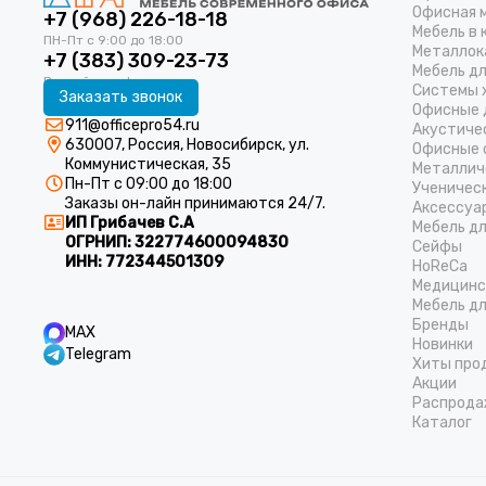
Офисная 
+7 (968) 226-18-18
Мебель в 
Металлок
+7 (383) 309-23-73
Мебель д
Системы 
Заказать звонок
Офисные 
911@officepro54.ru
Акустиче
630007, Россия, Новосибирск, ул.
Офисные 
Коммунистическая, 35
Металлич
Пн-Пт с 09:00 до 18:00
Ученичес
Заказы он-лайн принимаются 24/7.
Аксессуа
ИП Грибачев С.А
Мебель д
ОГРНИП:
322774600094830
Cейфы
ИНН:
772344501309
HoReCa
Медицинс
Мебель дл
Бренды
MAX
Новинки
Telegram
Хиты про
Акции
Распрода
Каталог