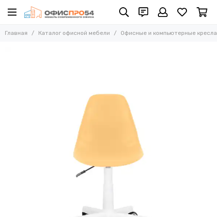
Офисные и компьютерные кресла
Главная
Каталог офисной мебели
Офисные и компьютерные кресла
Все товары
Офисные стулья
Складные стулья
Офисные кресла для персонала
Кресла для руководителей
Усиленные кресла (до 250 кг)
Конференц-кресла
Эргономичные кресла
Кресла для домашнего офиса
Офисные кресла Samurai
Офисные кресла Ergolife
Офисные кресла Yoga
Офисные кресла Move
Стулья барные
Реклайнер кресла
Многоместные секции