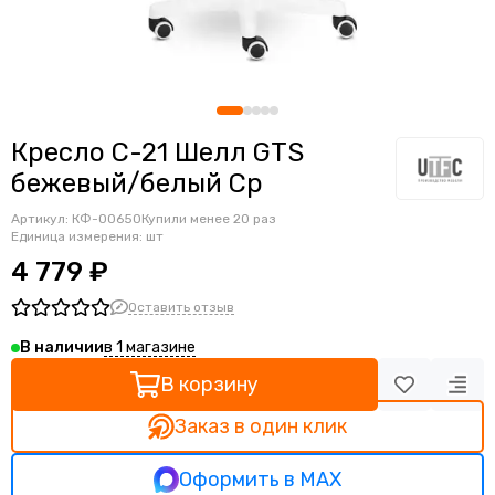
Ортопедические кресла
Геймерские кресла
Детские кресла
Банкетные стулья
Мягкие интерьерные кресла
Кресло С-21 Шелл GTS
бежевый/белый Ср
Артикул:
КФ-00650
Купили менее 20 раз
Единица измерения: шт
4 779 ₽
Оставить отзыв
в 1 магазине
В наличии
В корзину
Заказ в один клик
Оформить в MAX