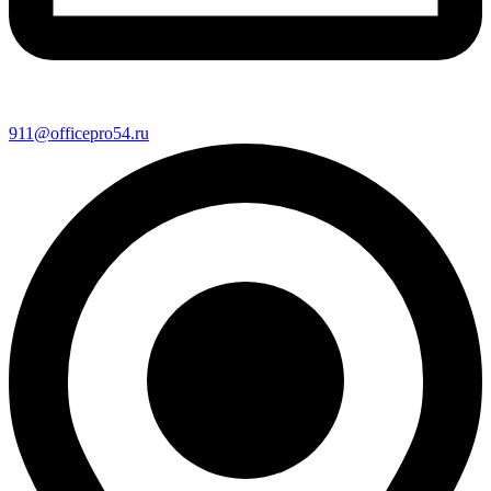
911@officepro54.ru