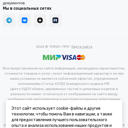
документов.
Мы в социальных сетях
2026 © "ОФИС-ПРО".
Карта сайта
Вся представленная на сайте информация, касающаяся характеристик,
стоимости товаров и услуг, носит информационный характер и ни при
каких условиях не является публичной офертой, определяемой
положениями Статьи 437(2) Гражданского кодекса РФ.
Цвета ЛДСП обивок, деревянных частей и целиковых изделий в
реальности может отличаться от изображения на сайте ввиду
особенностей цветопередачи и настроек различных электронных
устройств. Производитель оставляет за собой право вносить
Этот сайт использует cookie-файлы и другие
изменения в технические и иные характеристики изделий для
технологии, чтобы помочь Вам в навигации, а также
улучшения их эксплуатационных и технических параметров без
для предоставления лучшего пользовательского
предварительного уведомления потребителя. Изменение
конфигурации продукта не является основанием для возврата/обмена
опыта и анализа использования наших продуктов и