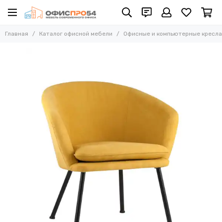
Офисные и компьютерные кресла
Главная
Каталог офисной мебели
Офисные и компьютерные кресла
Все товары
Офисные стулья
Складные стулья
Офисные кресла для персонала
Кресла для руководителей
Усиленные кресла (до 250 кг)
Конференц-кресла
Эргономичные кресла
Кресла для домашнего офиса
Офисные кресла Samurai
Офисные кресла Ergolife
Офисные кресла Yoga
Офисные кресла Move
Стулья барные
Реклайнер кресла
Многоместные секции