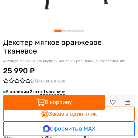
Ортопедические кресла
Геймерские кресла
Детские кресла
Банкетные стулья
Мягкие интерьерные кресла
Декстер мягкое оранжевое
тканевое
Артикул:
УТ000001794
Купили менее 20 раз
Единица измерения: шт
25 990 ₽
Оставить отзыв
в 1 магазине
В наличии
2
В корзину
Заказ в один клик
Оформить в MAX