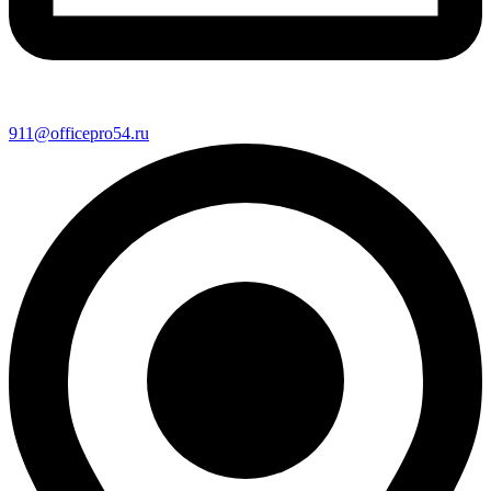
911@officepro54.ru