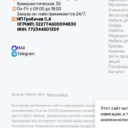
Коммунистическая, 35
Металлич
Пн-Пт с 09:00 до 18:00
Ученичес
Заказы он-лайн принимаются 24/7.
Аксессуа
ИП Грибачев С.А
Мебель д
ОГРНИП:
322774600094830
Cейфы
ИНН:
772344501309
HoReCa
Медицинс
Мебель дл
Бренды
MAX
Новинки
Telegram
Хиты про
Акции
Распрода
Каталог
2026 © "ОФИС-ПРО".
Карта сайта
Вся представленная на сайте информация, касающаяся характеристи
Этот сайт исп
положениями Статьи 437(2) Гражданского кодекса РФ.
навигации, а
Цвета ЛДСП обивок, деревянных частей и целиковых изделий в реа
анализа испол
Производитель оставляет за собой право вносить изменения в тех
потребителя. Изменение конфигурации продукта не является осно