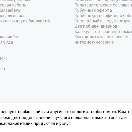
еская мебель
Пользовательское соглаше
кая мебель
Публичная оферта
ры для офиса
Производство офисной меб
ля гостиниц и общежитий
Бесплатный выезд менедже
Цвет обивки диванов
Калькулятор транспортных 
кая мебель
Как сделать заказ в нашем
я суда
интернет‑магазине
даж
жа
к, стоимости товаров и услуг, носит информационный характер и ни при 
ользует cookie-файлы и другие технологии, чтобы помочь Вам в
 также для предоставления лучшего пользовательского опыта и
льности может отличаться от изображения на сайте ввиду особенностей ц
ьзования наших продуктов и услуг.
нические и иные характеристики изделий для улучшения их эксплуатацион
ванием для возврата/обмена продукции.