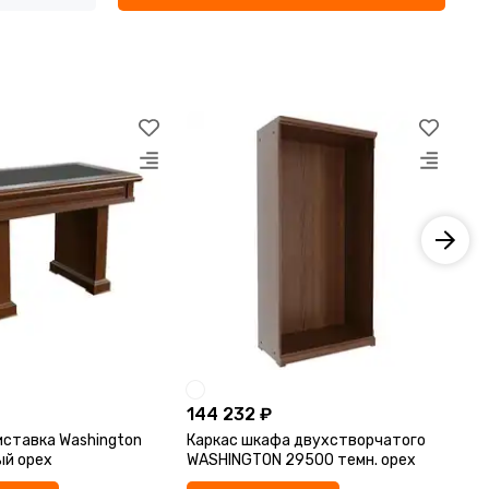
144 232 ₽
11
ставка Washington
Каркас шкафа двухстворчатого
Ка
ый орех
WASHINGTON 29500 темн. орех
WA