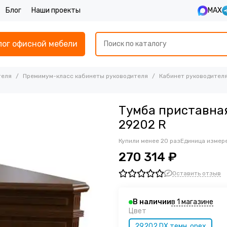
Блог
Наши проекты
MAX
лог офисной мебели
теля
Премимум-класс кабинеты руководителя
Кабинет руководителя
Тумба приставная
29202 R
Купили менее 20 раз
Единица измере
270 314 ₽
Оставить отзыв
в 1 магазине
В наличии
Цвет
29202 DX темн. орех