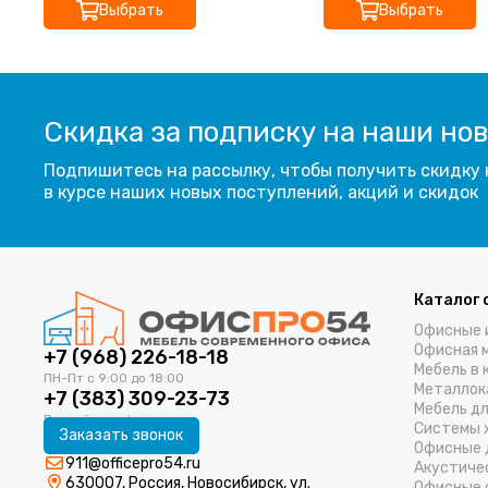
Выбрать
Выбрать
Скидка за подписку на наши но
Подпишитесь на рассылку, чтобы получить скидку 
в курсе наших новых поступлений, акций и скидок
Каталог 
Офисные 
Офисная 
+7 (968) 226-18-18
Мебель в 
Металлок
+7 (383) 309-23-73
Мебель д
Системы 
Заказать звонок
Офисные 
911@officepro54.ru
Акустиче
630007, Россия, Новосибирск, ул.
Офисные 