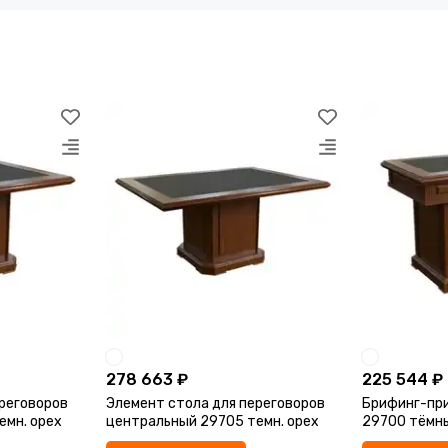
278 663 ₽
225 544 ₽
реговоров
Элемент стола для переговоров
Брифинг-при
емн. орех
центральный 29705 темн. орех
29700 тёмн