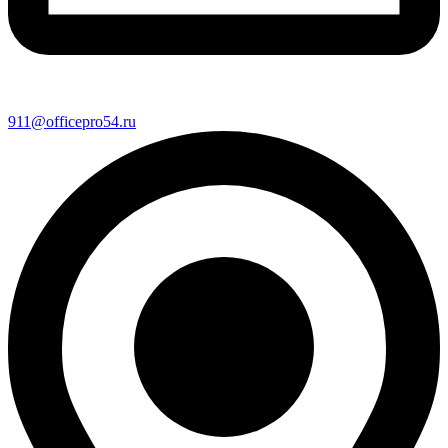
911@officepro54.ru