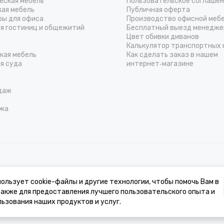
еская мебель
Пользовательское соглаше
кая мебель
Публичная оферта
ры для офиса
Производство офисной меб
ля гостиниц и общежитий
Бесплатный выезд менедже
Цвет обивки диванов
Калькулятор транспортных 
кая мебель
Как сделать заказ в нашем
я суда
интернет‑магазине
даж
жа
к, стоимости товаров и услуг, носит информационный характер и ни при 
ользует cookie-файлы и другие технологии, чтобы помочь Вам в
 также для предоставления лучшего пользовательского опыта и
льности может отличаться от изображения на сайте ввиду особенностей ц
ьзования наших продуктов и услуг.
нические и иные характеристики изделий для улучшения их эксплуатацион
ванием для возврата/обмена продукции.