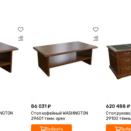
86 031 ₽
620 488 ₽
INGTON
Стол кофейный WASHINGTON
Стол руково
29601 темн. орех
29100 тёмны
Выбрать
Выбр