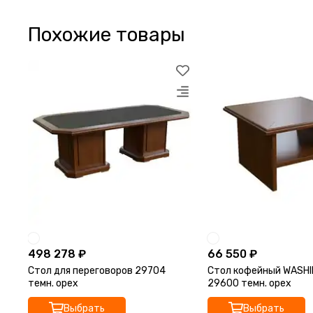
Похожие товары
498 278 ₽
66 550 ₽
Стол для переговоров 29704
Стол кофейный WASH
темн. орех
29600 темн. орех
Выбрать
Выбрать