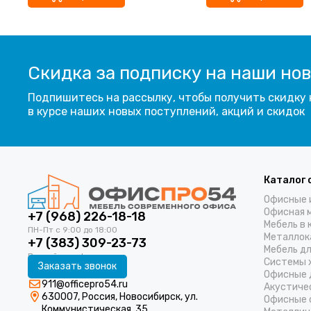
Скидка за подписку на наши но
Подпишитесь на рассылку, чтобы получить скидку 
в курсе наших новых поступлений, акций и скидок
Каталог 
Офисные 
Офисная 
+7 (968) 226-18-18
Мебель в 
Металлок
+7 (383) 309-23-73
Мебель д
Системы 
Заказать звонок
Офисные 
911@officepro54.ru
Акустиче
630007, Россия, Новосибирск, ул.
Офисные 
Коммунистическая, 35