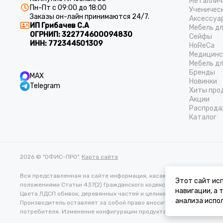
Металлич
Пн-Пт с 09:00 до 18:00
Ученичес
Заказы он-лайн принимаются 24/7.
Аксессуа
ИП Грибачев С.А
Мебель д
ОГРНИП:
322774600094830
Cейфы
ИНН:
772344501309
HoReCa
Медицинс
Мебель дл
Бренды
MAX
Новинки
Telegram
Хиты про
Акции
Распрода
Каталог
2026 © "ОФИС-ПРО".
Карта сайта
Вся представленная на сайте информация, касающаяся характеристи
Этот сайт исп
положениями Статьи 437(2) Гражданского кодекса РФ.
навигации, а
Цвета ЛДСП обивок, деревянных частей и целиковых изделий в реа
анализа испол
Производитель оставляет за собой право вносить изменения в тех
потребителя. Изменение конфигурации продукта не является осно