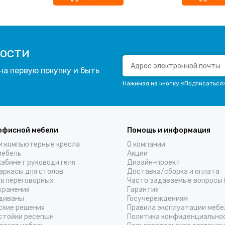
вости
на первую покупку и быть
Нажимая на кнопку «Подписаться
офисной мебели
Помощь и информация
и компьютерные кресла
О компании
мебель
Акции
кабинет руководителя
Дизайн-проект
аркасы для столов
Доставка/cборка и оплата
ля переговорных
Часто задаваемые вопросы 
хранения
Гарантия
диваны
Госучереждениям
ские решения
Правила эксплуатации мебе
стойки ресепшн
Политика конфиденциально