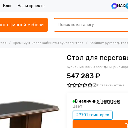
Блог
Наши проекты
MAX
лог офисной мебели
теля
Премимум-класс кабинеты руководителя
Кабинет руководителя
Стол для перегов
Купили менее 20 раз
Единица измере
547 283 ₽
Оставить отзыв
в 1 магазине
В наличии
Цвет
29701 темн. орех