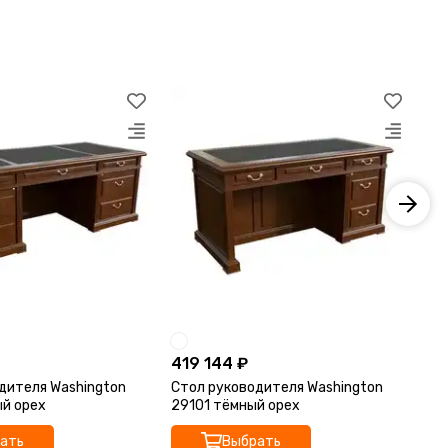
419 144 ₽
30
дителя Washington
Стол руководителя Washington
Ту
й орех
29101 тёмный орех
29
ать
Выбрать