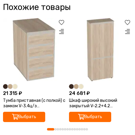
Похожие товары
21 315 ₽
24 681 ₽
Тумба приставная (с полкой) с
Шкаф широкий высокий
замком V-3.4ц/з
закрытый V-2.2+4.2
426×700×750
777×387×1980
Выбрать
Выбрать