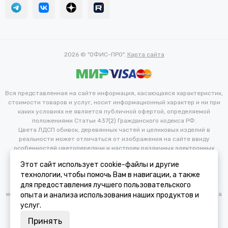
2026 © "ОФИС-ПРО".
Карта сайта
Вся представленная на сайте информация, касающаяся характеристик,
стоимости товаров и услуг, носит информационный характер и ни при
каких условиях не является публичной офертой, определяемой
положениями Статьи 437(2) Гражданского кодекса РФ.
Цвета ЛДСП обивок, деревянных частей и целиковых изделий в
реальности может отличаться от изображения на сайте ввиду
особенностей цветопередачи и настроек различных электронных
устройств. Производитель оставляет за собой право вносить
Этот сайт использует cookie-файлы и другие
изменения в технические и иные характеристики изделий для
технологии, чтобы помочь Вам в навигации, а также
улучшения их эксплуатационных и технических параметров без
для предоставления лучшего пользовательского
предварительного уведомления потребителя. Изменение
конфигурации продукта не является основанием для возврата/обмена
опыта и анализа использования наших продуктов и
продукции.
услуг.
Принять