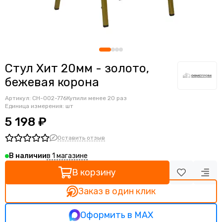
Ортопедические кресла
Геймерские кресла
Детские кресла
Банкетные стулья
Мягкие интерьерные кресла
Стул Хит 20мм - золото,
бежевая корона
Артикул:
CH-002-776
Купили менее 20 раз
Единица измерения: шт
5 198 ₽
Оставить отзыв
в 1 магазине
В наличии
В корзину
Заказ в один клик
Оформить в MAX