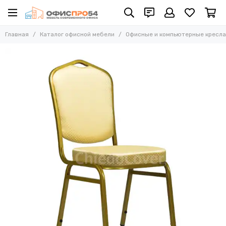
Офисные и компьютерные кресла
Главная
Каталог офисной мебели
Офисные и компьютерные кресла
Все товары
Офисные стулья
Складные стулья
Офисные кресла для персонала
Кресла для руководителей
Усиленные кресла (до 250 кг)
Конференц-кресла
Эргономичные кресла
Кресла для домашнего офиса
Офисные кресла Samurai
Офисные кресла Ergolife
Офисные кресла Yoga
Офисные кресла Move
Стулья барные
Реклайнер кресла
Многоместные секции