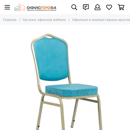
Офисные и компьютерные кресла
Главная
Каталог офисной мебели
Офисные и компьютерные кресла
Все товары
Офисные стулья
Складные стулья
Офисные кресла для персонала
Кресла для руководителей
Усиленные кресла (до 250 кг)
Конференц-кресла
Эргономичные кресла
Кресла для домашнего офиса
Офисные кресла Samurai
Офисные кресла Ergolife
Офисные кресла Yoga
Офисные кресла Move
Стулья барные
Реклайнер кресла
Многоместные секции