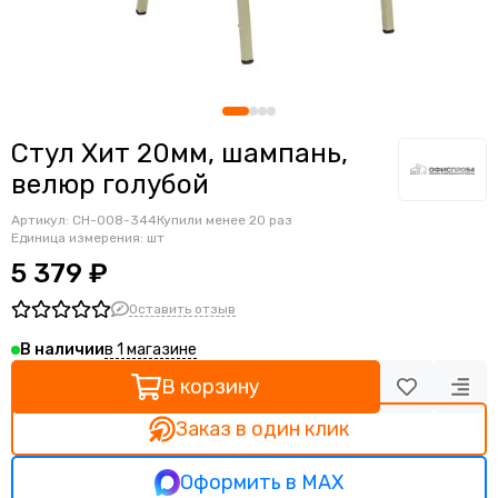
Ортопедические кресла
Геймерские кресла
Детские кресла
Банкетные стулья
Мягкие интерьерные кресла
Стул Хит 20мм, шампань,
велюр голубой
Артикул:
CH-008-344
Купили менее 20 раз
Единица измерения: шт
5 379 ₽
Оставить отзыв
в 1 магазине
В наличии
В корзину
Заказ в один клик
Оформить в MAX