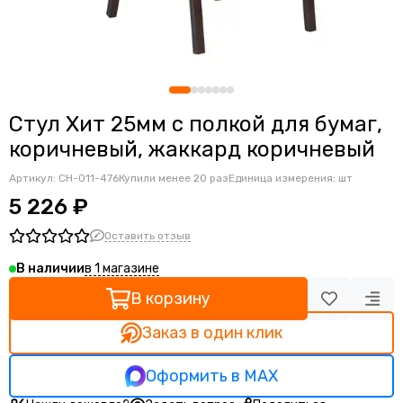
Ортопедические кресла
Геймерские кресла
Детские кресла
Банкетные стулья
Мягкие интерьерные кресла
Стул Хит 25мм с полкой для бумаг,
коричневый, жаккард коричневый
Артикул:
CH-011-476
Купили менее 20 раз
Единица измерения: шт
5 226 ₽
Оставить отзыв
в 1 магазине
В наличии
В корзину
Заказ в один клик
Оформить в MAX