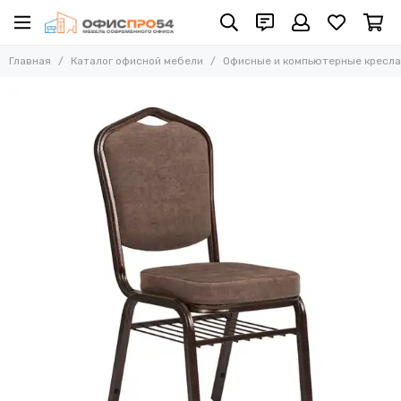
Офисные и компьютерные кресла
Главная
Каталог офисной мебели
Офисные и компьютерные кресла
Все товары
Офисные стулья
Складные стулья
Офисные кресла для персонала
Кресла для руководителей
Усиленные кресла (до 250 кг)
Конференц-кресла
Эргономичные кресла
Кресла для домашнего офиса
Офисные кресла Samurai
Офисные кресла Ergolife
Офисные кресла Yoga
Офисные кресла Move
Стулья барные
Реклайнер кресла
Многоместные секции