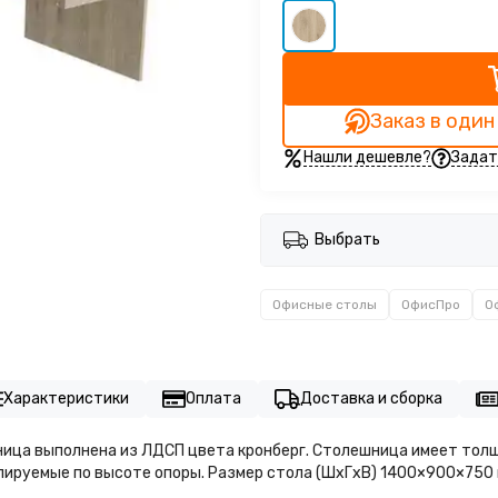
Заказ в один
Нашли дешевле?
Задат
Выбрать
Офисные столы
ОфисПро
О
Характеристики
Оплата
Доставка и сборка
ица выполнена из ЛДСП цвета кронберг. Столешница имеет толщ
гулируемые по высоте опоры. Размер стола (ШхГхВ) 1400×900×750 