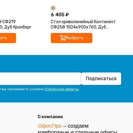
6 405 ₽
6 
й СФ219
Стол криволинейный Континент
Ст
, Дуб Кронберг
СФ258 1504х900х760, Дуб
СФ
Кронберг
Кр
ать
Выбрать
Подписаться
» вы принимаете условия
Публичной оферты
.
О компании
ОфисПро
– создаем
комфортные и стильные офисы