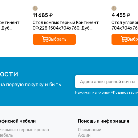
11 685 ₽
4 455 ₽
Континент
Стол компьютерный Континент
Стол углово
 Дуб
СФ228 1504х704х760, Дуб
704х704х760
Кронберг
Выбрать
Выбр
вости
на первую покупку и быть
Нажимая на кнопку «Подписаться
офисной мебели
Помощь и информация
и компьютерные кресла
О компании
мебель
Акции