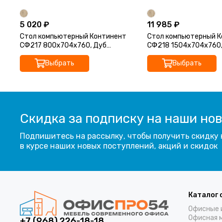
5 020 ₽
11 985 ₽
Стол компьютерный Континент
Стол компьютерный 
СФ217 800х704х760, Дуб
СФ218 1504х704х760,
Кронберг
Кронберг
Выбрать
Выбрать
Скидка за подписку на наши но
Подпишитесь на рассылку, чтобы получить скидку 
в курсе наших новых поступлений, акций и скидок
Каталог 
Офисные 
Офисная 
+7 (968) 226-18-18