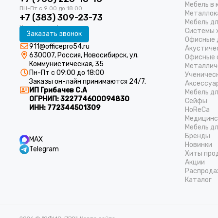
Мебель в 
Металлок
+7 (383) 309-23-73
Мебель д
Системы 
Заказать звонок
Офисные 
911@officepro54.ru
Акустиче
630007, Россия, Новосибирск, ул.
Офисные 
Коммунистическая, 35
Металлич
Пн-Пт с 09:00 до 18:00
Ученичес
Заказы он-лайн принимаются 24/7.
Аксессуа
ИП Грибачев С.А
Мебель д
ОГРНИП:
322774600094830
Cейфы
ИНН:
772344501309
HoReCa
Медицинс
Мебель дл
Бренды
MAX
Новинки
Telegram
Хиты про
Акции
Распрода
Каталог