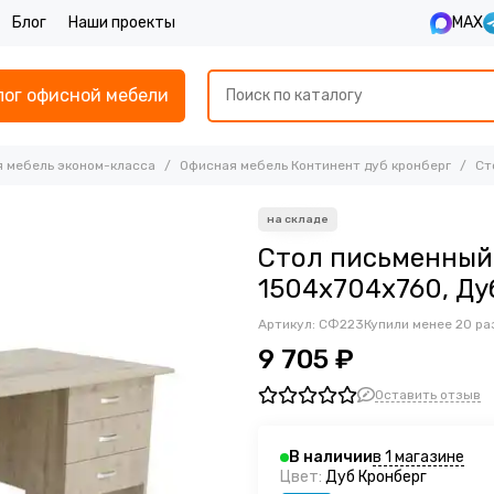
Блог
Наши проекты
MAX
лог офисной мебели
 мебель эконом-класса
Офисная мебель Континент дуб кронберг
Ст
Стол письменный
1504х704х760, Ду
Артикул:
СФ223
Купили менее 20 ра
9 705 ₽
Оставить отзыв
в 1 магазине
В наличии
Цвет:
Дуб Кронберг