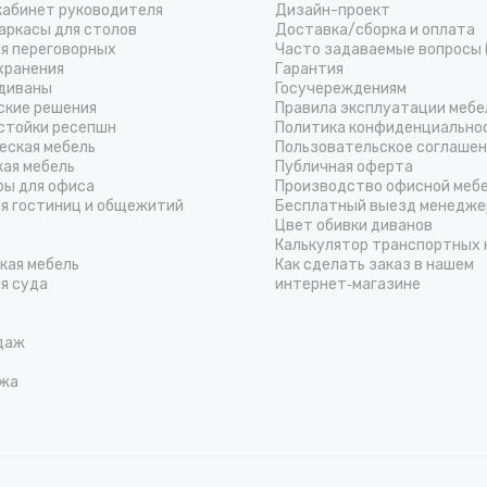
кабинет руководителя
Дизайн-проект
аркасы для столов
Доставка/cборка и оплата
ля переговорных
Часто задаваемые вопросы 
хранения
Гарантия
диваны
Госучереждениям
ские решения
Правила эксплуатации мебе
стойки ресепшн
Политика конфиденциально
еская мебель
Пользовательское соглаше
кая мебель
Публичная оферта
ры для офиса
Производство офисной меб
ля гостиниц и общежитий
Бесплатный выезд менедже
Цвет обивки диванов
Калькулятор транспортных 
кая мебель
Как сделать заказ в нашем
я суда
интернет‑магазине
даж
жа