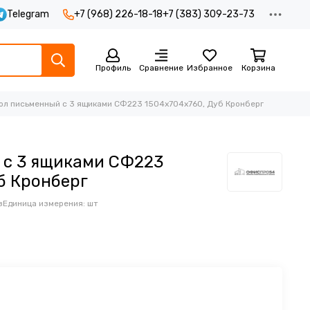
Telegram
+7 (968) 226-18-18
+7 (383) 309-23-73
Профиль
Сравнение
Избранное
Корзина
ол письменный с 3 ящиками СФ223 1504х704х760, Дуб Кронберг
 с 3 ящиками СФ223
б Кронберг
з
Единица измерения: шт