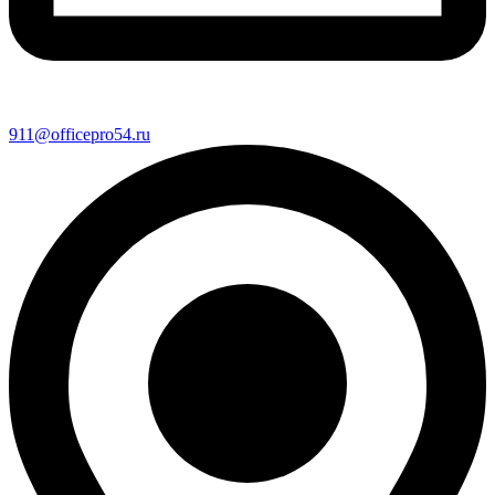
911@officepro54.ru