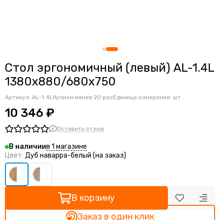
Офисная мебель Тесс
Офисные столы бенч-система
Офисная мебель Хтен
Офисные компьютерные столы
Офисная мебель Альба
Локеры
Офисная мебель Оффикс Нью
Шкафы-купе
Офисная мебель Вейв
Стол эргономичный (левый) AL-1.4L
Офисная мебель Эдис
1380x880/680x750
Офисная мебель Милано
Офисная мебель Инновация
Артикул:
AL-1.4L
Купили менее 20 раз
Единица измерения: шт
Офисная мебель Солюшен
10 346 ₽
Офисная мебель Модерн
Оставить отзыв
в 1 магазине
В наличии
Цвет:
Дуб наварра-белый (на заказ)
В корзину
Заказ в один клик