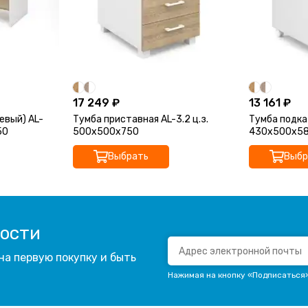
17 249 ₽
13 161 ₽
евый) AL-
Тумба приставная AL-3.2 ц.з.
Тумба подкат
50
500х500х750
430х500х5
Выбрать
Выбр
вости
на первую покупку и быть
Нажимая на кнопку «Подписаться