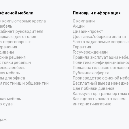
офисной мебели
Помощь и информация
и компьютерные кресла
О компании
мебель
Акции
кабинет руководителя
Дизайн-проект
аркасы для столов
Доставка/cборка и оплата
ля переговорных
Часто задаваемые вопросы 
хранения
Гарантия
диваны
Госучереждениям
ские решения
Правила эксплуатации мебе
стойки ресепшн
Политика конфиденциально
еская мебель
Пользовательское соглаше
кая мебель
Публичная оферта
ры для офиса
Производство офисной меб
ля гостиниц и общежитий
Бесплатный выезд менедже
Цвет обивки диванов
Калькулятор транспортных 
кая мебель
Как сделать заказ в нашем
я суда
интернет‑магазине
даж