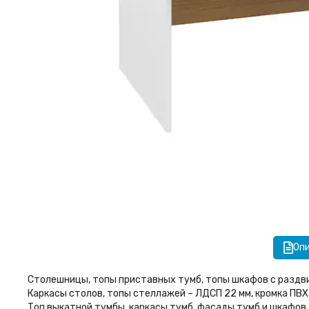
Оп
Столешницы, топы приставных тумб, топы шкафов с раздви
Каркасы столов, топы стеллажей – ЛДСП 22 мм, кромка ПВХ 
Топ выкатной тумбы, каркасы тумб, фасады тумб и шкафов, 