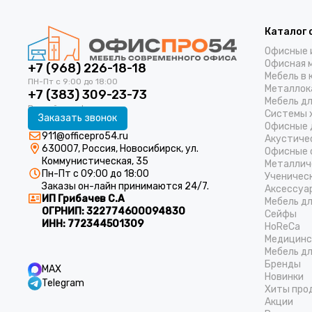
Каталог 
Офисные 
Офисная 
+7 (968) 226-18-18
Мебель в 
Металлок
+7 (383) 309-23-73
Мебель д
Системы 
Заказать звонок
Офисные 
911@officepro54.ru
Акустиче
630007, Россия, Новосибирск, ул.
Офисные 
Коммунистическая, 35
Металлич
Пн-Пт с 09:00 до 18:00
Ученичес
Заказы он-лайн принимаются 24/7.
Аксессуа
ИП Грибачев С.А
Мебель д
ОГРНИП:
322774600094830
Cейфы
ИНН:
772344501309
HoReCa
Медицинс
Мебель дл
Бренды
MAX
Новинки
Telegram
Хиты про
Акции