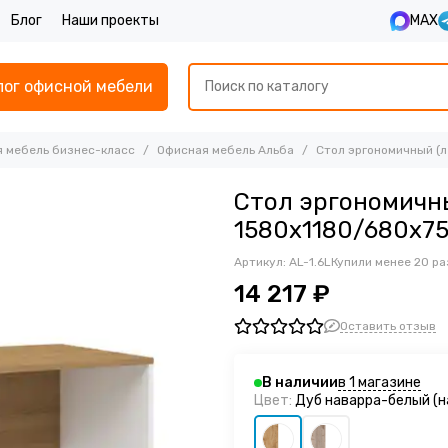
Блог
Наши проекты
MAX
лог офисной мебели
 мебель бизнес-класс
Офисная мебель Альба
Стол эргономичный (л
Стол эргономичны
1580х1180/680х7
Артикул:
AL-1.6L
Купили менее 20 ра
14 217 ₽
Оставить отзыв
в 1 магазине
В наличии
Цвет:
Дуб наварра-белый (н