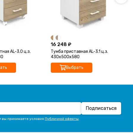
16 248 ₽
11
ная AL-3.0 ц.з.
Тумба приставная AL-3.1 ц.з.
Ту
80
430х500х580
80
ать
Выбрать
Подписаться
» вы принимаете условия
Публичной оферты
.