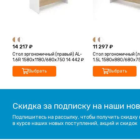
14 217 ₽
11 297 ₽
Стол эргономичный (правый) AL-
Стол эргономичный (л
1.6R 1580х1180/680х750 14 442 ₽
1.5L 1580x880/680x7
Выбрать
Выбрать
Скидка за подписку на наши но
Подпишитесь на рассылку, чтобы получить скидку 
в курсе наших новых поступлений, акций и скидок