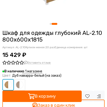
Офисная мебель Тесс
Офисные столы бенч-система
Офисная мебель Хтен
Офисные компьютерные столы
Офисная мебель Альба
Локеры
Офисная мебель Оффикс Нью
Шкафы-купе
Офисная мебель Вейв
Шкаф для одежды глубокий AL-2.10
Офисная мебель Эдис
800х600х1815
Офисная мебель Милано
Офисная мебель Инновация
Артикул:
AL-2.10
Купили менее 20 раз
Единица измерения: шт
Офисная мебель Солюшен
15 429 ₽
Офисная мебель Модерн
Оставить отзыв
в 1 магазине
В наличии
Цвет:
Дуб наварра-белый (на заказ)
В корзину
Заказ в один клик