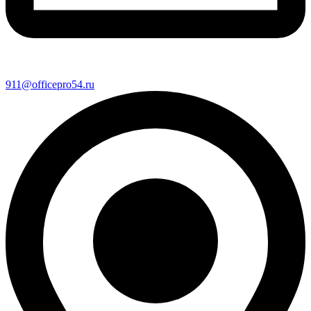
911@officepro54.ru