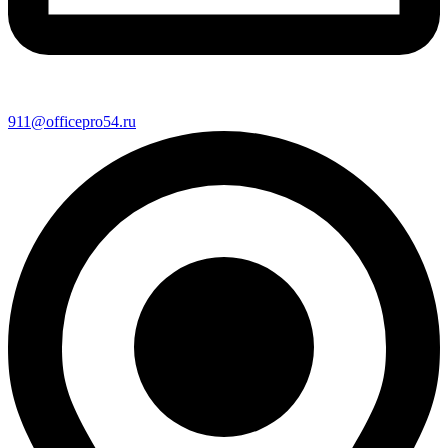
911@officepro54.ru