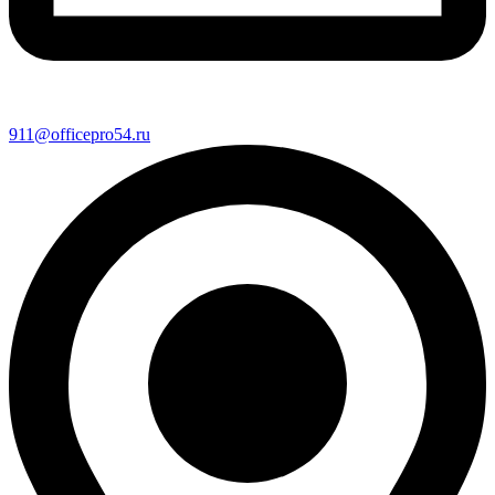
911@officepro54.ru