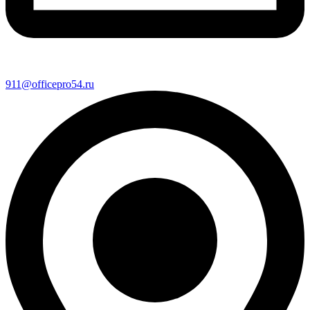
911@officepro54.ru