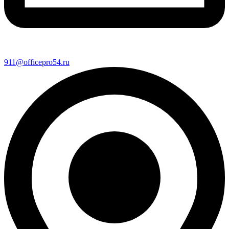
911@officepro54.ru