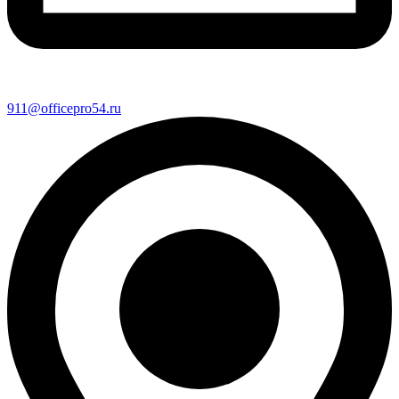
911@officepro54.ru