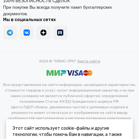
100% БЕЗОПАСНОСТЬ СДЕЛОК
При покупке Вы всегда получите пакет бухгалтерских
документов.
Мы в социальных сетях
2026 © "ОФИС-ПРО".
Карта сайта
Вся представленная на сайте информация, касающаяся характеристик,
стоимости товаров и услуг, носит информационный характер и ни при
каких условиях не является публичной офертой, определяемой
положениями Статьи 437(2) Гражданского кодекса РФ.
Цвета ЛДСП обивок, деревянных частей и целиковых изделий в
реальности может отличаться от изображения на сайте ввиду
особенностей цветопередачи и настроек различных электронных
устройств. Производитель оставляет за собой право вносить
Этот сайт использует cookie-файлы и другие
изменения в технические и иные характеристики изделий для
технологии, чтобы помочь Вам в навигации, а также
улучшения их эксплуатационных и технических параметров без