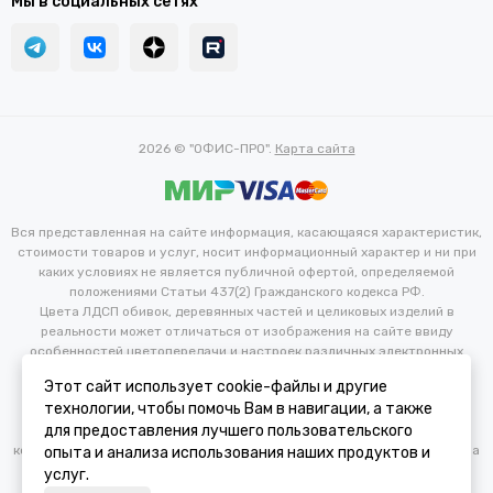
Мы в социальных сетях
2026 © "ОФИС-ПРО".
Карта сайта
Вся представленная на сайте информация, касающаяся характеристик,
стоимости товаров и услуг, носит информационный характер и ни при
каких условиях не является публичной офертой, определяемой
положениями Статьи 437(2) Гражданского кодекса РФ.
Цвета ЛДСП обивок, деревянных частей и целиковых изделий в
реальности может отличаться от изображения на сайте ввиду
особенностей цветопередачи и настроек различных электронных
устройств. Производитель оставляет за собой право вносить
Этот сайт использует cookie-файлы и другие
изменения в технические и иные характеристики изделий для
технологии, чтобы помочь Вам в навигации, а также
улучшения их эксплуатационных и технических параметров без
для предоставления лучшего пользовательского
предварительного уведомления потребителя. Изменение
конфигурации продукта не является основанием для возврата/обмена
опыта и анализа использования наших продуктов и
продукции.
услуг.