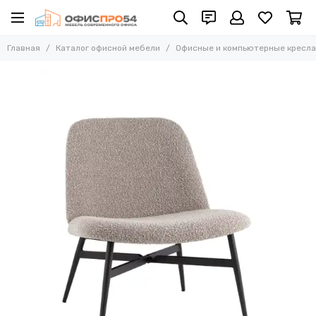
Офисные и компьютерные кресла
Главная
Каталог офисной мебели
Офисные и компьютерные кресла
Все товары
Офисные стулья
Складные стулья
Офисные кресла для персонала
Кресла для руководителей
Усиленные кресла (до 250 кг)
Конференц-кресла
Эргономичные кресла
Кресла для домашнего офиса
Офисные кресла Samurai
Офисные кресла Ergolife
Офисные кресла Yoga
Офисные кресла Move
Стулья барные
Реклайнер кресла
Многоместные секции