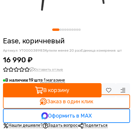
Ортопедические кресла
Геймерские кресла
Детские кресла
Банкетные стулья
Мягкие интерьерные кресла
Ease, коричневый
Артикул:
УТ000038983
Купили менее 20 раз
Единица измерения: шт
16 990 ₽
Оставить отзыв
в 1 магазине
В наличии
19
В корзину
Заказ в один клик
Оформить в MAX
Нашли дешевле?
Задать вопрос
Поделиться