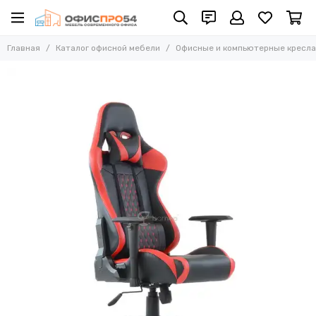
Офисные и компьютерные кресла
Главная
Каталог офисной мебели
Офисные и компьютерные кресла
Все товары
Офисные стулья
Складные стулья
Офисные кресла для персонала
Кресла для руководителей
Усиленные кресла (до 250 кг)
Конференц-кресла
Эргономичные кресла
Кресла для домашнего офиса
Офисные кресла Samurai
Офисные кресла Ergolife
Офисные кресла Yoga
Офисные кресла Move
Стулья барные
Реклайнер кресла
Многоместные секции