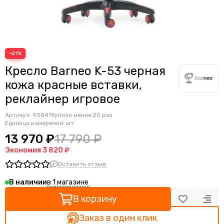
Ортопедические кресла
Геймерские кресла
Детские кресла
Банкетные стулья
−21%
Мягкие интерьерные кресла
Кресло Barneo K-53 черная
кожа красные вставки,
реклайнер игровое
Артикул:
95847
Купили менее 20 раз
Единица измерения: шт
13 970 ₽
17 790 ₽
Экономия
3 820 ₽
Оставить отзыв
в 1 магазине
В наличии
В корзину
Заказ в один клик