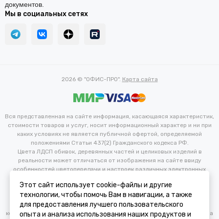
документов.
Мы в социальных сетях
2026 © "ОФИС-ПРО".
Карта сайта
Вся представленная на сайте информация, касающаяся характеристик,
стоимости товаров и услуг, носит информационный характер и ни при
каких условиях не является публичной офертой, определяемой
положениями Статьи 437(2) Гражданского кодекса РФ.
Цвета ЛДСП обивок, деревянных частей и целиковых изделий в
реальности может отличаться от изображения на сайте ввиду
особенностей цветопередачи и настроек различных электронных
устройств. Производитель оставляет за собой право вносить
Этот сайт использует cookie-файлы и другие
изменения в технические и иные характеристики изделий для
технологии, чтобы помочь Вам в навигации, а также
улучшения их эксплуатационных и технических параметров без
для предоставления лучшего пользовательского
предварительного уведомления потребителя. Изменение
конфигурации продукта не является основанием для возврата/обмена
опыта и анализа использования наших продуктов и